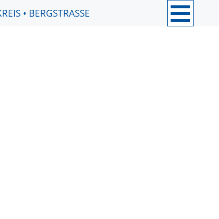
REIS
•
BERGSTRASSE
Neues/Blog
Notfallseelsorge
vor Ort
Bergstraße
Darmstadt und
Umgebung
Darmstadt-
Dieburg
Odenwald
Hilfe erfahren