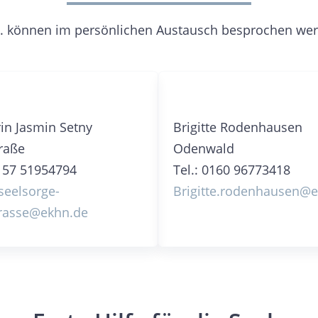
c. können im persönlichen Austausch besprochen werd
rin Jasmin Setny
Brigitte Rodenhausen
raße
Odenwald
0157 51954794
Tel.: 0160 96773418
lseelsorge-
Brigitte.rodenhausen@
trasse@ekhn.de