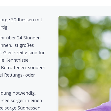
lsorge Südhessen mit
tig!
Jahr über 24 Stunden
önnen, ist großes
Gleichzeitig sind für
lle Kenntnisse
 Betroffenen, sondern
i Rettungs- oder
ildung notwendig,
-seelsorger in einen
seelsorge Südhessen