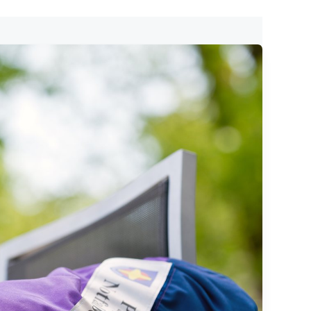
Einsatznachsorge
Mit-machen
Mit-helfen
Kontakt
Mitarbeiter
intern