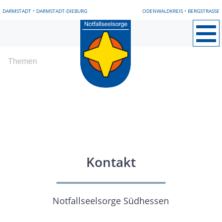
DARMSTADT
•
DARMSTADT-DIEBURG
ODENWALDKREIS
•
BERGSTRASSE
Neues/Blog
Themen
Notfallseelsorge vor Ort
Bergstraße
Darmstadt und Umgebung
Darmstadt-Dieburg
Odenwald
Kontakt
Hilfe erfahren
Einsatznachsorge
Notfallseelsorge Südhessen
Mit-machen