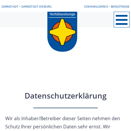
DARMSTADT
•
DARMSTADT-DIEBURG
ODENWALDKREIS
•
BERGSTRASSE
Neues/Blog
Notfallseelsorge vor Ort
Bergstraße
Darmstadt und Umgebung
Darmstadt-Dieburg
Odenwald
Datenschutzerklärung
Hilfe erfahren
Einsatznachsorge
Wir als Inhaber/Betreiber dieser Seiten nehmen den
Schutz Ihrer persönlichen Daten sehr ernst. Wir
Mit-machen